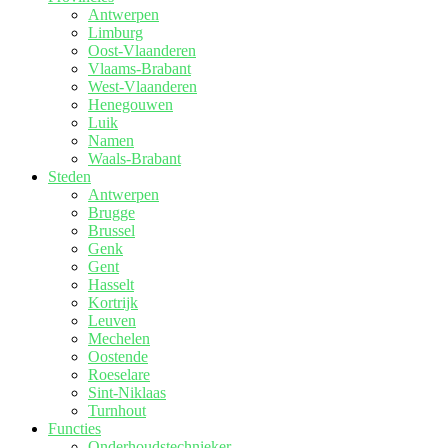
Antwerpen
Limburg
Oost-Vlaanderen
Vlaams-Brabant
West-Vlaanderen
Henegouwen
Luik
Namen
Waals-Brabant
Steden
Antwerpen
Brugge
Brussel
Genk
Gent
Hasselt
Kortrijk
Leuven
Mechelen
Oostende
Roeselare
Sint-Niklaas
Turnhout
Functies
Onderhoudstechnieker