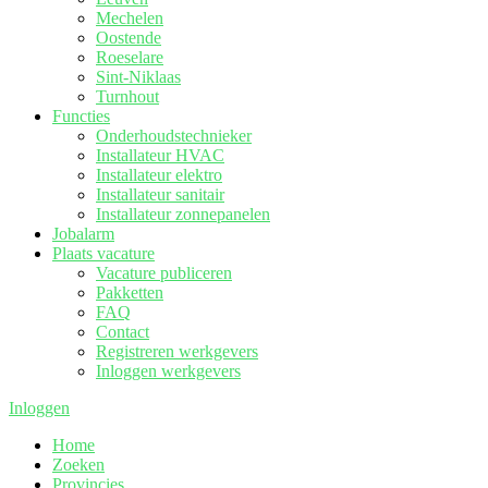
Mechelen
Oostende
Roeselare
Sint-Niklaas
Turnhout
Functies
Onderhoudstechnieker
Installateur HVAC
Installateur elektro
Installateur sanitair
Installateur zonnepanelen
Jobalarm
Plaats vacature
Vacature publiceren
Pakketten
FAQ
Contact
Registreren werkgevers
Inloggen werkgevers
Inloggen
Home
Zoeken
Provincies